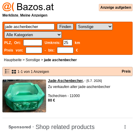
Anzeige aufgeben
Merkliste
,
Meine Anzeigen
PLZ, Ort:
Umkreis:
km
Preis von:
- bis:
€
Hauptseite
>
Sonstige
>
jade aschenbecher
Preis
1-1 von 1 Anzeigen
Jade-Aschenbecher,
- [5.7. 2026]
Zu verkaufen alter jade-aschenbecher
Tschechien - 11000
80 €