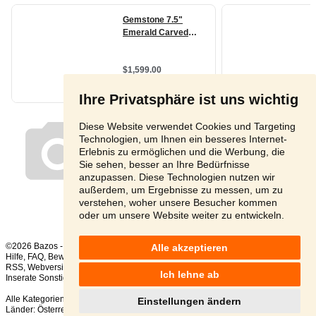
Ihre Privatsphäre ist uns wichtig
Diese Website verwendet Cookies und Targeting
Technologien, um Ihnen ein besseres Internet-
Erlebnis zu ermöglichen und die Werbung, die
Sie sehen, besser an Ihre Bedürfnisse
anzupassen. Diese Technologien nutzen wir
außerdem, um Ergebnisse zu messen, um zu
verstehen, woher unsere Besucher kommen
oder um unsere Website weiter zu entwickeln.
©2026 Bazos -
Kleinanzeigen, Bazar
Alle akzeptieren
Hilfe
,
FAQ
,
Bewertung
,
Kontakt
,
Nutzungsbedingungen
,
Datenschutzerklärung
,
RSS
,
Ich lehne ab
Inserate Sonstige gesamt:
81
, in 24 Stunden:
18
Alle Kategorien
,
Beliebte Suchen
Einstellungen ändern
Länder:
Österreich
,
Tschechien
,
Slowakei
,
Polen