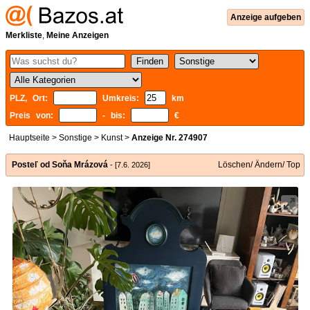
Anzeige aufgeben
Merkliste
,
Meine Anzeigen
PLZ, Ort:
Umkreis:
km
Preis von:
- bis:
€
Hauptseite
>
Sonstige
>
Kunst
>
Anzeige Nr. 274907
Posteľ od Soňa Mrázová
Löschen/ Ändern/ Top
- [7.6. 2026]