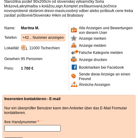
Starožitná posteľ 90x200cm od slovenskej výtvarníčky Soňa
Mrázová,akrylmalba s kolážou,sign.Komplet zreštaurovaná,bočnice
novovyrobené stolárom drevo-masív,osobný odber alebo poštou/k cene treba
zarátať poštovné/Slovensko 44km od Bratislavy
Name:
Martina M.
Alle Anzeigen und Bewertungen
von diesem User
Telefon:
+42... Nummer anzeigen
Anzeige merken
Anzeige melden
Lokalität:
11000
Tschechien
Falsche Kategorie melden
Gesehen:
95 Personen
Anzeige drucken
Bookmarken bei Facebook
Preis:
1 700 €
Sende diese Anzeige an einen
Freund
Ähnliche Anzeigen
Inserenten kontaktieren - E-mail
Nur ein überprüfter Benutzer kann den Anbieter über das E-Mail Formular
kontaktieren.
Ihre Handynummer
*