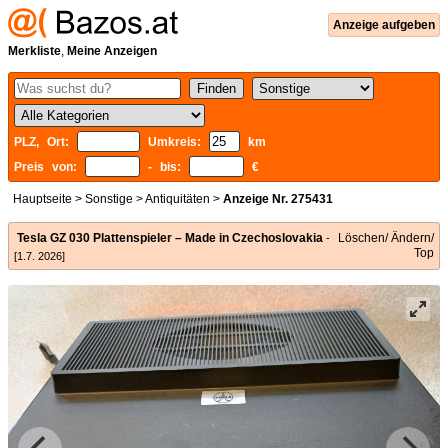
Anzeige aufgeben
Merkliste
,
Meine Anzeigen
PLZ, Ort:
Umkreis:
km
Preis von:
- bis:
€
Hauptseite
>
Sonstige
>
Antiquitäten
>
Anzeige Nr. 275431
Tesla GZ 030 Plattenspieler – Made in Czechoslovakia
Löschen/ Ändern/
-
Top
[1.7. 2026]