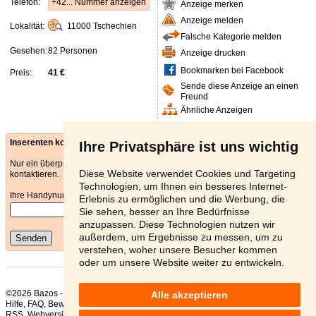
Telefon:
+42... Nummer anzeigen
Anzeige merken
Anzeige melden
Lokalität:
11000
Tschechien
Falsche Kategorie melden
Gesehen:
82 Personen
Anzeige drucken
Bookmarken bei Facebook
Preis:
41 €
Sende diese Anzeige an einen
Freund
Ähnliche Anzeigen
Inserenten kontaktieren - E-mail
Ihre Privatsphäre ist uns wichtig
Nur ein überprüfter Benutzer kann den Anbieter über das E-Mail Formular
Diese Website verwendet Cookies und Targeting
kontaktieren.
Technologien, um Ihnen ein besseres Internet-
Ihre Handynummer
*
Erlebnis zu ermöglichen und die Werbung, die
Sie sehen, besser an Ihre Bedürfnisse
anzupassen. Diese Technologien nutzen wir
außerdem, um Ergebnisse zu messen, um zu
Senden
verstehen, woher unsere Besucher kommen
oder um unsere Website weiter zu entwickeln.
©2026 Bazos -
Kleinanzeigen, Bazar Antiquitäten
Alle akzeptieren
Hilfe
,
FAQ
,
Bewertung
,
Kontakt
,
Nutzungsbedingungen
,
Datenschutzerklärung
,
RSS
,