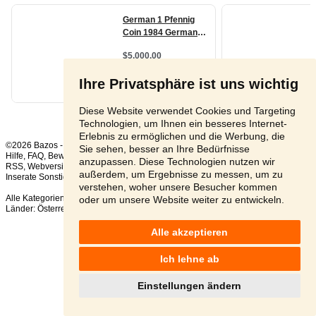
Ihre Privatsphäre ist uns wichtig
Diese Website verwendet Cookies und Targeting
Technologien, um Ihnen ein besseres Internet-
Erlebnis zu ermöglichen und die Werbung, die
©2026 Bazos -
Kleinanzeigen, Bazar
Sie sehen, besser an Ihre Bedürfnisse
Hilfe
,
FAQ
,
Bewertung
,
Kontakt
,
Nutzungsbedingungen
,
Datenschutzerklärung
,
anzupassen. Diese Technologien nutzen wir
RSS
,
außerdem, um Ergebnisse zu messen, um zu
Inserate Sonstige gesamt:
81
, in 24 Stunden:
2
verstehen, woher unsere Besucher kommen
Alle Kategorien
,
Beliebte Suchen
oder um unsere Website weiter zu entwickeln.
Länder:
Österreich
,
Tschechien
,
Slowakei
,
Polen
Alle akzeptieren
Ich lehne ab
Einstellungen ändern