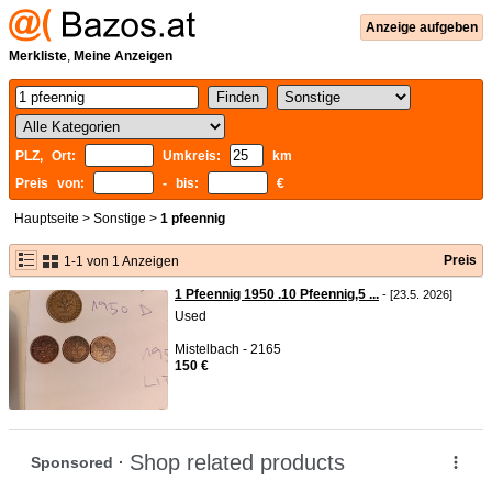
Anzeige aufgeben
Merkliste
,
Meine Anzeigen
PLZ, Ort:
Umkreis:
km
Preis von:
- bis:
€
Hauptseite
>
Sonstige
>
1 pfeennig
Preis
1-1 von 1 Anzeigen
1 Pfeennig 1950 .10 Pfeennig,5 ...
- [23.5. 2026]
Used
Mistelbach - 2165
150 €