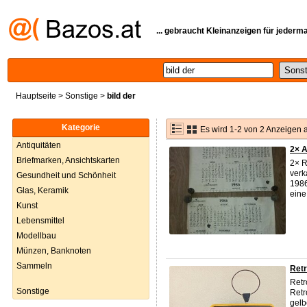
... gebraucht Kleinanzeigen für jederm
Hauptseite
>
Sonstige
>
bild der
Kategorie
Es wird 1-2 von 2 Anzeigen 
Antiquitäten
2× 
Briefmarken, Ansichtskarten
2× R
verk
Gesundheit und Schönheit
1986
Glas, Keramik
eine 
Kunst
Lebensmittel
Modellbau
Münzen, Banknoten
Sammeln
Retr
Retr
Sonstige
Retr
gelb