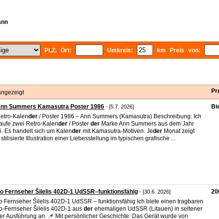
ann
PLZ, Ort:
Umkreis:
km Preis von:
Pr
angezeigt
Ann Summers Kamasutra Poster 1986
Bi
- [5.7. 2026]
etro-Kalen
der
/ Poster 1986 – Ann Summers (Kamasutra) Beschreibung: Ich
aufe zwei Retro-Kalen
der
/ Poster
der
Marke Ann Summers aus dem Jahr
. Es handelt sich um Kalen
der
mit Kamasutra-Motiven. Je
der
Monat zeigt
stilisierte Illustration einer Liebesstellung im typischen grafische ...
o Fernseher Šilelis 402D-1 UdSSR–funktionsfähig
20
- [30.6. 2026]
o Fernseher Šilelis 402D-1 UdSSR – funktionsfähig Ich biete einen tragbaren
o-Fernseher Šilelis 402D-1 aus
der
ehemaligen UdSSR (Litauen) in seltener
er Ausführung an. 📌 Mit persönlicher Geschichte: Das Gerät wurde von