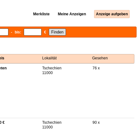
Merkliste
Meine Anzeigen
Anzeige aufgeben
- bis:
€
eis
Lokalität
Gesehen
eten
Tschechien
76 x
11000
0 €
Tschechien
90 x
11000