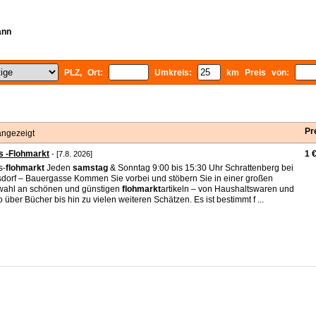
ann
PLZ, Ort:
Umkreis:
km Preis von:
Pr
angezeigt
s -Flohmarkt
1 
- [7.8. 2026]
s-
flohmarkt
Jeden
samstag
& Sonntag 9:00 bis 15:30 Uhr Schrattenberg bei
dorf – Bauergasse Kommen Sie vorbei und stöbern Sie in einer großen
ahl an schönen und günstigen
flohmarkt
artikeln – von Haushaltswaren und
 über Bücher bis hin zu vielen weiteren Schätzen. Es ist bestimmt f ...