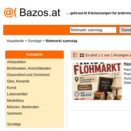
... gebraucht Kleinanzeigen für jederm
Hauptseite
>
Sonstige
>
flohmarkt samstag
Kategorie
Es wird 1-1 von 1 Anzeigen 
Antiquitäten
Hau
Briefmarken, Ansichtskarten
Hau
Poys
Gesundheit und Schönheit
Ausw
Glas, Keramik
Deko
Kunst
Lebensmittel
Modellbau
Münzen, Banknoten
Sammeln
Sonstige