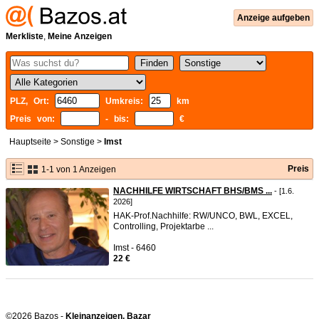
Anzeige aufgeben
Merkliste
,
Meine Anzeigen
PLZ, Ort:
Umkreis:
km
Preis von:
- bis:
€
Hauptseite
>
Sonstige
>
Imst
Preis
1-1 von 1 Anzeigen
NACHHILFE WIRTSCHAFT BHS/BMS ...
- [1.6.
2026]
HAK-Prof.Nachhilfe: RW/UNCO, BWL, EXCEL,
Controlling, Projektarbe ...
Imst - 6460
22 €
©2026 Bazos -
Kleinanzeigen, Bazar