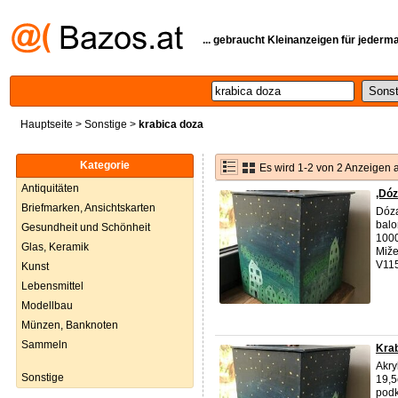
... gebraucht Kleinanzeigen für jederm
Hauptseite
>
Sonstige
>
krabica doza
Kategorie
Es wird 1-2 von 2 Anzeigen 
Antiquitäten
,Dó
Briefmarken, Ansichtskarten
Dóza
balo
Gesundheit und Schönheit
1000
Glas, Keramik
Miže
V115
Kunst
Lebensmittel
Modellbau
Münzen, Banknoten
Sammeln
Krab
Akry
Sonstige
19,5
podk