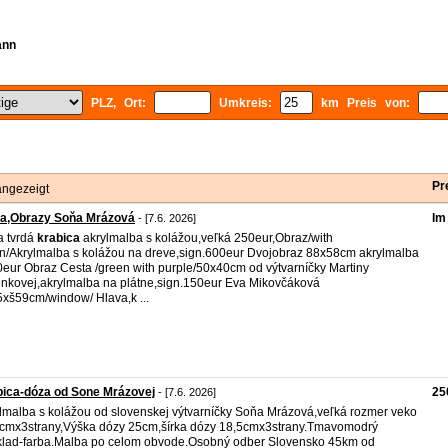
ann
PLZ, Ort:
Umkreis:
km Preis von:
Pr
angezeigt
za,Obrazy Soňa Mrázová
Im
- [7.6. 2026]
 tvrdá
krabica
akrylmalba s kolážou,veľká 250eur,Obraz/with
n/Akrylmalba s kolážou na dreve,sign.600eur Dvojobraz 88x58cm akrylmalba
eur Obraz Cesta /green with purple/50x40cm od výtvarníčky Martiny
nkovej,akrylmalba na plátne,sign.150eur Eva Mikovčáková
xš59cm/window/ Hlava,k ...
ica-dóza od Sone Mrázovej
25
- [7.6. 2026]
lmalba s kolážou od slovenskej výtvarníčky Soňa Mrázová,veľká rozmer veko
cmx3strany,Výška dózy 25cm,šírka dózy 18,5cmx3strany.Tmavomodrý
lad-farba.Malba po celom obvode.Osobný odber Slovensko 45km od