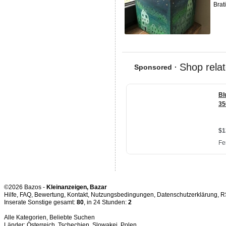
Brat
©2026 Bazos -
Kleinanzeigen, Bazar
Hilfe
,
FAQ
,
Bewertung
,
Kontakt
,
Nutzungsbedingungen
,
Datenschutzerklärung
,
R
Inserate Sonstige gesamt:
80
, in 24 Stunden:
2
Alle Kategorien
,
Beliebte Suchen
Länder:
Österreich
,
Tschechien
,
Slowakei
,
Polen