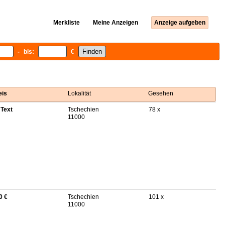
Merkliste
Meine Anzeigen
Anzeige aufgeben
- bis:
€
eis
Lokalität
Gesehen
 Text
Tschechien
78 x
11000
0 €
Tschechien
101 x
11000