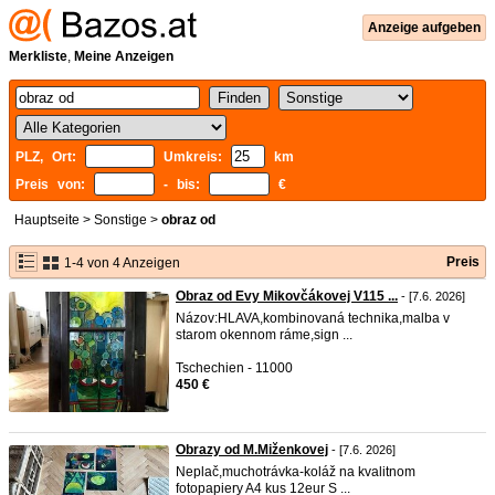
Anzeige aufgeben
Merkliste
,
Meine Anzeigen
PLZ, Ort:
Umkreis:
km
Preis von:
- bis:
€
Hauptseite
>
Sonstige
>
obraz od
Preis
1-4 von 4 Anzeigen
Obraz od Evy Mikovčákovej V115 ...
- [7.6. 2026]
Názov:HLAVA,kombinovaná technika,malba v
starom okennom ráme,sign ...
Tschechien - 11000
450 €
Obrazy od M.Miženkovej
- [7.6. 2026]
Neplač,muchotrávka-koláž na kvalitnom
fotopapiery A4 kus 12eur S ...