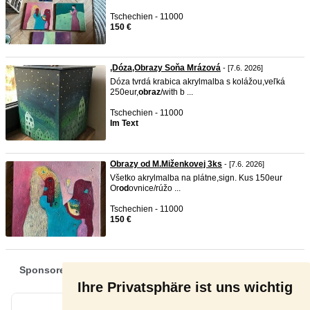
Tschechien - 11000
150 €
,Dóza,Obrazy Soňa Mrázová
- [7.6. 2026]
Dóza tvrdá krabica akrylmalba s kolážou,veľká
250eur,
obraz
/with b ...
Tschechien - 11000
Im Text
Obrazy od M.Miženkovej 3ks
- [7.6. 2026]
Všetko akrylmalba na plátne,sign. Kus 150eur
Or
od
ovnice/rúžo ...
Tschechien - 11000
150 €
Ihre Privatsphäre ist uns wichtig