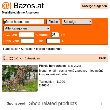
Anzeige aufgeben
Merkliste
,
Meine Anzeigen
PLZ, Ort:
Umkreis:
km
Preis von:
- bis:
€
Hauptseite
>
Sonstige
>
pferde horseshoes
Preis
1-1 von 1 Anzeigen
Pferde horseshoes
- [1.8. 2026]
Monumentální socha koně z podkov – jedinečný
kus pro vaši zahradu ...
Tschechien - 11000
2 463 €