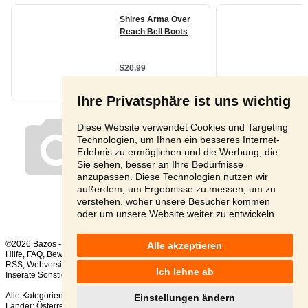
Ihre Privatsphäre ist uns wichtig
Diese Website verwendet Cookies und Targeting
Technologien, um Ihnen ein besseres Internet-
Erlebnis zu ermöglichen und die Werbung, die
Sie sehen, besser an Ihre Bedürfnisse
anzupassen. Diese Technologien nutzen wir
außerdem, um Ergebnisse zu messen, um zu
verstehen, woher unsere Besucher kommen
oder um unsere Website weiter zu entwickeln.
©2026 Bazos -
Kleinanzeigen, Bazar
Alle akzeptieren
Hilfe
,
FAQ
,
Bewertung
,
Kontakt
,
Nutzungsbedingungen
,
Datenschutzerklärung
,
RSS
,
Ich lehne ab
Inserate Sonstige gesamt:
80
, in 24 Stunden:
2
Alle Kategorien
,
Beliebte Suchen
Einstellungen ändern
Länder:
Österreich
,
Tschechien
,
Slowakei
,
Polen