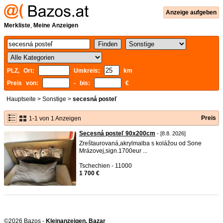
Anzeige aufgeben
Merkliste
,
Meine Anzeigen
PLZ, Ort:
Umkreis:
km
Preis von:
- bis:
€
Hauptseite
>
Sonstige
>
secesná posteľ
Preis
1-1 von 1 Anzeigen
Secesná posteľ 90x200cm
- [8.8. 2026]
Zreštaurovaná,akrylmalba s kolážou od Sone
Mrázovej,sign.1700eur ...
Tschechien - 11000
1 700 €
©2026 Bazos -
Kleinanzeigen, Bazar