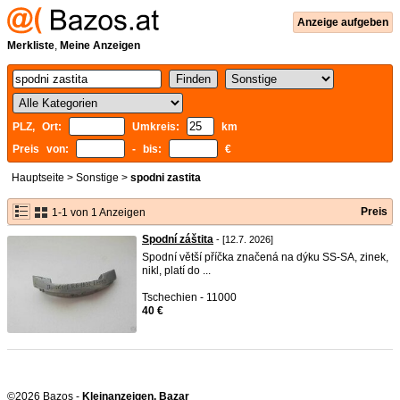
Anzeige aufgeben
Merkliste
,
Meine Anzeigen
PLZ, Ort:
Umkreis:
km
Preis von:
- bis:
€
Hauptseite
>
Sonstige
>
spodni zastita
Preis
1-1 von 1 Anzeigen
Spodní záštita
- [12.7. 2026]
Spodní větší příčka značená na dýku SS-SA, zinek,
nikl, platí do ...
Tschechien - 11000
40 €
©2026 Bazos -
Kleinanzeigen, Bazar