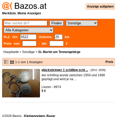
Anzeige aufgeben
Merkliste
,
Meine Anzeigen
PLZ, Ort:
Umkreis:
km
Preis von:
- bis:
€
Hauptseite
>
Sonstige
>
St. Martin am Tennengebirge
Preis
1-1 von 1 Anzeigen
glücksbringer 1 schilling schl ...
- [29.6. 2026]
der schilling wurde zwischen 1959 und 1998
geprägt und wird je na ...
Liezen - 8974
5 €
©2026 Bazos -
Kleinanzeigen, Bazar