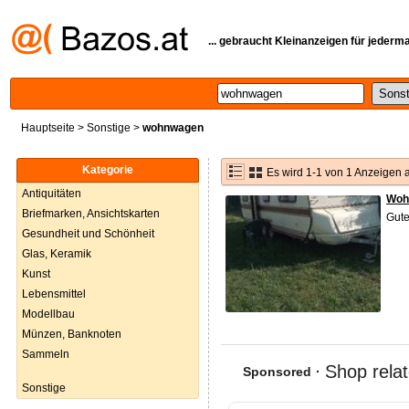
... gebraucht Kleinanzeigen für jederm
Hauptseite
>
Sonstige
>
wohnwagen
Kategorie
Es wird 1-1 von 1 Anzeigen 
Antiquitäten
Woh
Briefmarken, Ansichtskarten
Gute
Gesundheit und Schönheit
Glas, Keramik
Kunst
Lebensmittel
Modellbau
Münzen, Banknoten
Sammeln
Sonstige