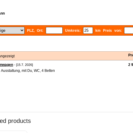
ann
PLZ, Ort:
Umkreis:
km Preis von:
Pr
angezeigt
nwagen
2 
- [15.7. 2026]
 Ausstattung, mit Du, WC, 4 Betten